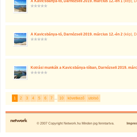
A Kavicsbánya-tó, Darnózseli 2019. március 12.-én 1
(kép)
,
D
A Kavicsbánya-tó, Darnózseli 2019. március 12.-én 2
(kép)
,
D
Kotrási munkák a Kavicsbánya-tóban, Darnózseli 2019. márci
1
2
3
4
5
6
7
...
10
következő
utolsó
© 2007 Copyright Network.hu Minden jog fenntartva.
Impre