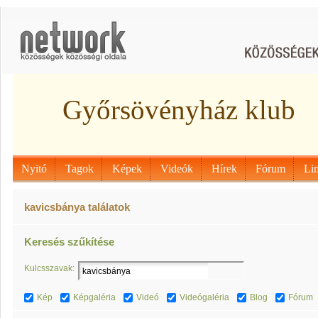
Győrsövényház klub
Nyitó
Tagok
Képek
Videók
Hírek
Fórum
Li
kavicsbánya találatok
Keresés szűkítése
Kulcsszavak:
Kép
Képgaléria
Videó
Videógaléria
Blog
Fórum