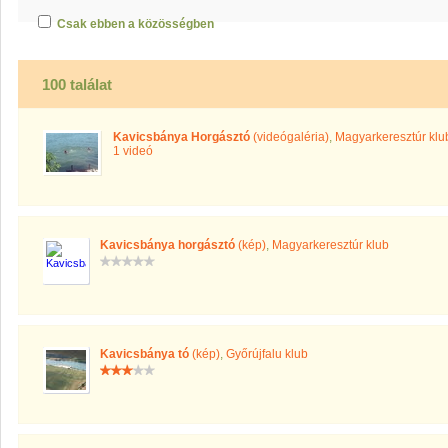
Csak ebben a közösségben
100 találat
Kavicsbánya Horgásztó
(videógaléria)
,
Magyarkeresztúr klu
1 videó
Kavicsbánya horgásztó
(kép)
,
Magyarkeresztúr klub
Kavicsbánya tó
(kép)
,
Győrújfalu klub