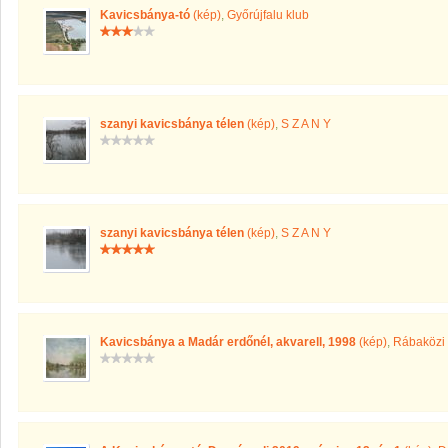
Kavicsbánya-tó
(kép)
,
Győrújfalu klub
szanyi kavicsbánya télen
(kép)
,
S Z A N Y
szanyi kavicsbánya télen
(kép)
,
S Z A N Y
Kavicsbánya a Madár erdőnél, akvarell, 1998
(kép)
,
Rábaközi 