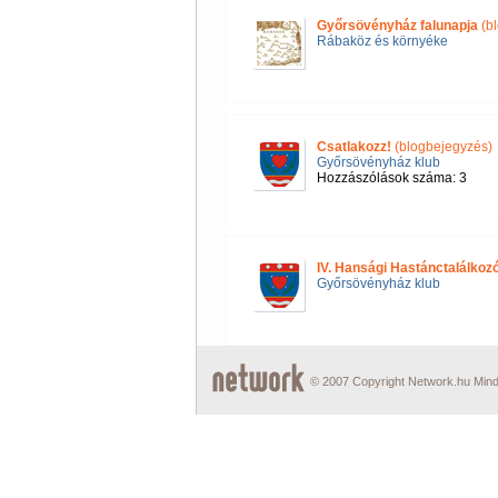
Győrsövényház falunapja
(bl
Rábaköz és környéke
Csatlakozz!
(blogbejegyzés)
Győrsövényház klub
Hozzászólások száma: 3
IV. Hansági Hastánctalálkozó
Győrsövényház klub
© 2007 Copyright Network.hu Minde