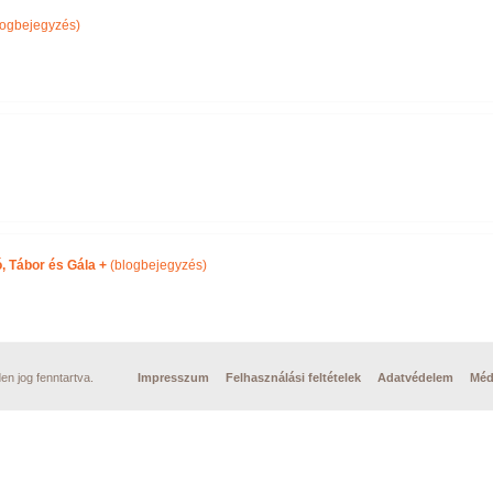
ogbejegyzés)
, Tábor és Gála +
(blogbejegyzés)
n jog fenntartva.
Impresszum
Felhasználási feltételek
Adatvédelem
Méd