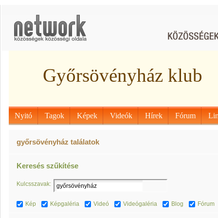
Győrsövényház klub
Nyitó
Tagok
Képek
Videók
Hírek
Fórum
Li
győrsövényház találatok
Keresés szűkítése
Kulcsszavak:
Kép
Képgaléria
Videó
Videógaléria
Blog
Fórum