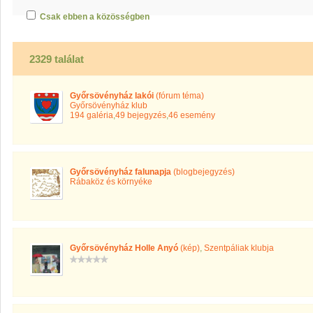
Csak ebben a közösségben
2329 találat
Győrsövényház lakói
(fórum téma)
Győrsövényház klub
194 galéria
,
49 bejegyzés
,
46 esemény
Győrsövényház falunapja
(blogbejegyzés)
Rábaköz és környéke
Győrsövényház Holle Anyó
(kép)
,
Szentpáliak klubja