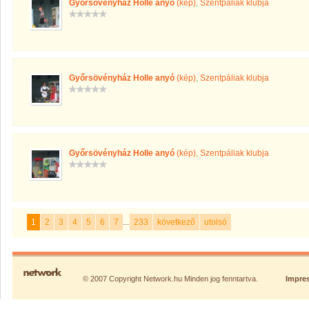
Győrsövényház Holle anyó
(kép)
,
Szentpáliak klubja
Győrsövényház Holle anyó
(kép)
,
Szentpáliak klubja
Győrsövényház Holle anyó
(kép)
,
Szentpáliak klubja
1
2
3
4
5
6
7
...
233
következő
utolsó
© 2007 Copyright Network.hu Minden jog fenntartva.
Impre