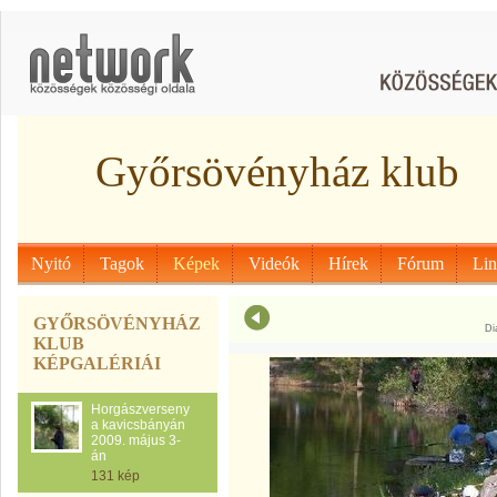
Győrsövényház klub
Nyitó
Tagok
Képek
Videók
Hírek
Fórum
Li
GYŐRSÖVÉNYHÁZ
Di
KLUB
KÉPGALÉRIÁI
Horgászverseny
a kavicsbányán
2009. május 3-
án
131 kép