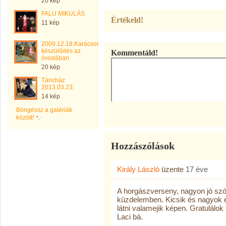
20 kép
FALU MIKULÁS
Értékeld!
11 kép
2009.12.18.Karácsonyi
készülődés az
Kommentáld!
óvodában
20 kép
Táncház
2013.03.23.
14 kép
Böngéssz a galériák
között!
Hozzászólások
Király László
üzente
17 éve
A horgászverseny, nagyon jó sz
küzdelemben. Kicsik és nagyok és
látni valamejik képen. Gratulál
Laci bá.