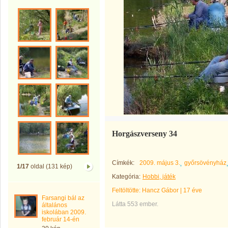
Horgászverseny 34
Címkék:
2009. május 3.
győrsövényház
1/17
oldal (131 kép)
Kategória:
Hobbi, játék
Feltöltötte:
Hancz Gábor
|
17 éve
Farsangi bál az
Látta 553 ember.
általános
iskolában 2009.
február 14-én