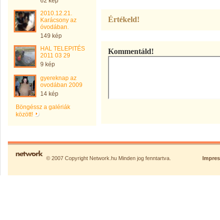
62 kép
2010.12.21.
Értékeld!
Karácsony az
óvodában.
149 kép
HAL TELEPITÉS
Kommentáld!
2011 03 29
9 kép
gyereknap az
ovodában 2009
14 kép
Böngéssz a galériák
között!
© 2007 Copyright Network.hu Minden jog fenntartva.
Impre