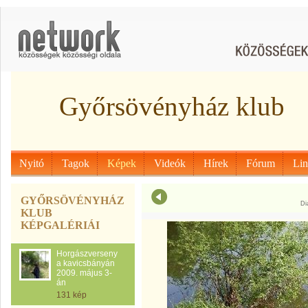
Győrsövényház klub
Nyitó
Tagok
Képek
Videók
Hírek
Fórum
Li
GYŐRSÖVÉNYHÁZ
Di
KLUB
KÉPGALÉRIÁI
Horgászverseny
a kavicsbányán
2009. május 3-
án
131 kép