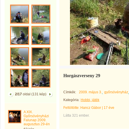
Horgászverseny 29
Címkék:
2009. május 3.
győrsövényház
2/17
oldal (131 kép)
Kategória:
Hobbi, játék
Feltöltötte:
Hancz Gábor
|
17 éve
A XIX.
Látta 321 ember.
Győrsövényházi
Falunap 2009.
augusztus 29-én