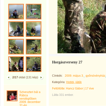
Horgászverseny 27
Címkék:
2009. május 3.
győrsövényház
2/17
oldal (131 kép)
Kategória:
Hobbi, játék
Feltöltötte:
Hancz Gábor
|
17 éve
Szlveszteri bál a
Látta 331 ember.
Rábca
vendéglőben
2009. december
31-én