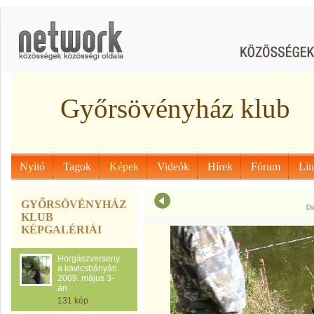
Győrsövényház klub
Nyitó
Tagok
Képek
Videók
Hírek
Fórum
Li
GYŐRSÖVÉNYHÁZ
Di
KLUB
KÉPGALÉRIÁI
Horgászverseny
a kavicsbányán
2009. május 3-
án
131 kép