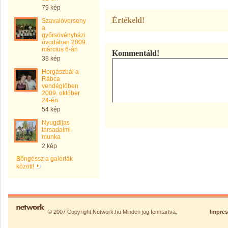
79 kép
Értékeld!
Szavalóverseny
a
győrsövényházi
óvodában 2009.
március 6-án
Kommentáld!
38 kép
Horgászbál a
Rábca
vendéglőben
2009. október
24-én
54 kép
Nyugdijas
társadalmi
munka
2 kép
Böngéssz a galériák
között!
© 2007 Copyright Network.hu Minden jog fenntartva.
Impre