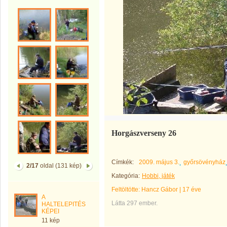
Horgászverseny 26
Címkék:
2009. május 3.
győrsövényház
2/17
oldal (131 kép)
Kategória:
Hobbi, játék
Feltöltötte:
Hancz Gábor
|
17 éve
A
Látta 297 ember.
HALTELEPITÉS
KÉPEI
11 kép