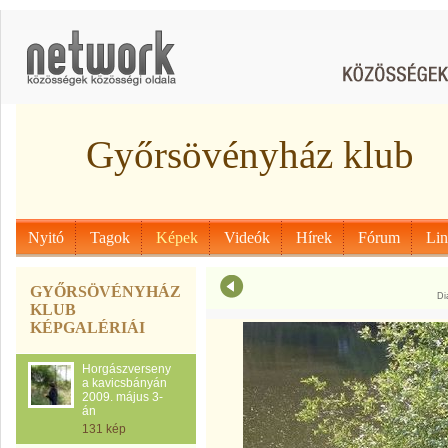
Győrsövényház klub
Nyitó
Tagok
Képek
Videók
Hírek
Fórum
Li
GYŐRSÖVÉNYHÁZ
Di
KLUB
KÉPGALÉRIÁI
Horgászverseny
a kavicsbányán
2009. május 3-
án
131 kép