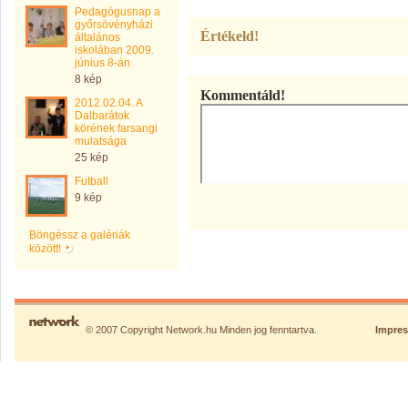
Pedagógusnap a
győrsövényházi
Értékeld!
általános
iskolában 2009.
június 8-án
8 kép
Kommentáld!
2012.02.04. A
Dalbarátok
körének farsangi
mulatsága
25 kép
Futball
9 kép
Böngéssz a galériák
között!
© 2007 Copyright Network.hu Minden jog fenntartva.
Impre