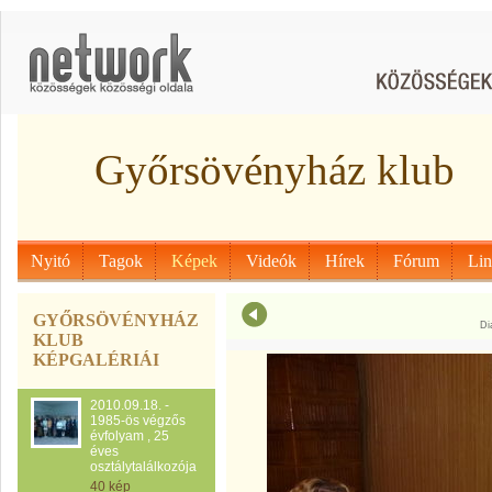
Győrsövényház klub
Nyitó
Tagok
Képek
Videók
Hírek
Fórum
Li
GYŐRSÖVÉNYHÁZ
Di
KLUB
KÉPGALÉRIÁI
2010.09.18. -
1985-ös végzős
évfolyam , 25
éves
osztálytalálkozója
40 kép