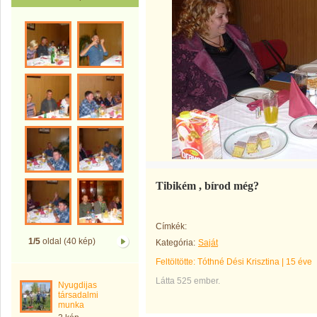
Tibikém , bírod még?
Címkék:
1/5
oldal (40 kép)
Kategória:
Saját
Feltöltötte:
Tóthné Dési Krisztina
|
15 éve
Látta 525 ember.
Nyugdijas
társadalmi
munka